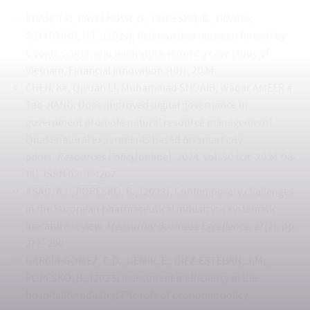
PHAM, T.P., PAVELKOVA, D., POPESKO, B., HOANG,
S.D.HYUNH, H.T., (2024), Relationship between fintech by
Google search and bank stock return: a case study of
Vietnam, Financial Innovation (10)1, 2024.
CHEN, Ke, Qiyuan LI, Muhammad SHOAIB, Waqar AMEER a
Tao JIANG. Does improved digital governance in
government promote natural resource management?
Quasi-natural experiments based on smart city
pilots.
Resources Policy
[online]. 2024, vol. 90 [cit. 2024-08-
15]. ISSN 0301-4207.
ASAD, A.I., POPESKO, B., (2023), Contemporary challenges
in the European pharmaceutical industry: a systematic
literature review,
Measuring Business Excellence
, 27(2), pp.
277–290
GARCÍA-GÓMEZ, C.D., DEMIR, E., DÍEZ-ESTEBAN, J.M.,
POPESKO, B., (2023) Investment inefficiency in the
hospitality industry: The role of economic policy