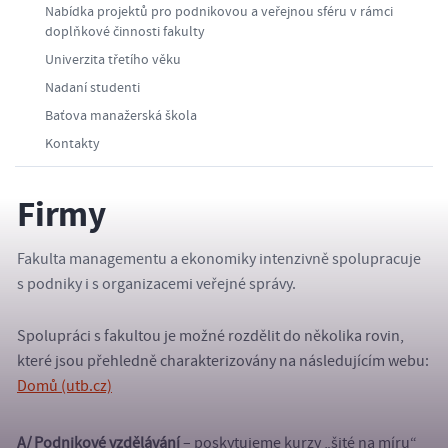
Nabídka projektů pro podnikovou a veřejnou sféru v rámci
doplňkové činnosti fakulty
Univerzita třetího věku
Nadaní studenti
Baťova manažerská škola
Kontakty
Firmy
Fakulta managementu a ekonomiky intenzivně spolupracuje
s podniky i s organizacemi veřejné správy.
Spolupráci s fakultou je možné rozdělit do několika rovin,
které jsou přehledně charakterizovány na následujícím webu:
Domů (utb.cz)
A/ Podnikové vzdělávání
– poskytujeme kurzy „šité na míru“