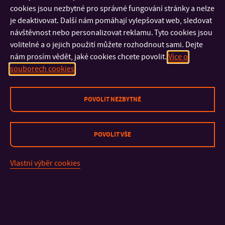
cookies jsou nezbytné pro správné fungování stránky a nelze
nefinanční reporting – co zvládneme ve firmě sami a na co se
je deaktivovat. Další nám pomáhají vylepšovat web, sledovat
připravit?“
)
návštěvnost nebo personalizovat reklamu. Tyto cookies jsou
volitelné a o jejich použití můžete rozhodnout sami. Dejte
D/Organizace Baťovy manažerské školy
nám prosím vědět, jaké cookies chcete povolit.
Více o
souborech cookies
E/ Realizace bakalářských, diplomových a disertačních prací
,
jejichž výsledky mohou být aplikovány do praxe. Pro účely
POVOLIT NEZBYTNÉ
zadání tématu BP/DP či nabídku stáží či pracovních příležitostí
pro studenty lze využít portálu
kariera.utb.cz
POVOLIT VŠE
Vlastní výběr cookies