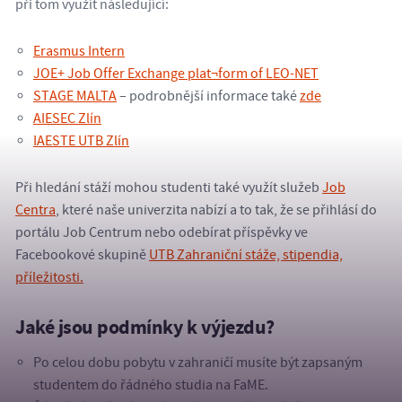
při tom využít následující:
Erasmus Intern
JOE+ Job Offer Exchange plat¬form of LEO-NET
STAGE MALTA
– podrobnější informace také
zde
AIESEC Zlín
IAESTE UTB Zlín
Při hledání stáží mohou studenti také využít služeb
Job
Centra
, které naše univerzita nabízí a to tak, že se přihlásí do
portálu Job Centrum nebo odebírat příspěvky ve
Facebookové skupině
UTB Zahraniční stáže, stipendia,
příležitosti.
Jaké jsou podmínky k výjezdu?
Po celou dobu pobytu v zahraničí musíte být zapsaným
studentem do řádného studia na FaME.