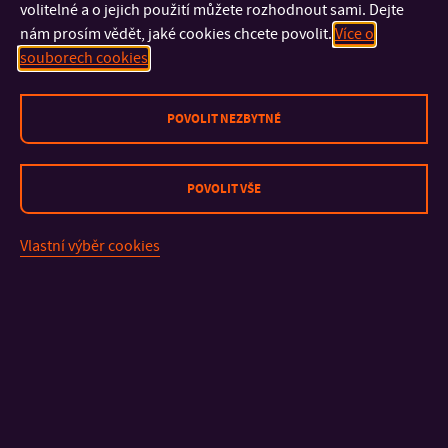
volitelné a o jejich použití můžete rozhodnout sami. Dejte
Výše grantů podle jednotlivých zemí najdete
zde.
nám prosím vědět, jaké cookies chcete povolit.
Více o
Studenti ze znevýhodněného socio-ekonomického
souborech cookies
prostředí můžou požádat o navýšení sazby. Více informací
zde.
POVOLIT NEZBYTNÉ
Studenti s handicapem nebo se zvláštními potřebami můžou
požádat o speciální stipendium. Více informací
zde.
POVOLIT VŠE
Vlastní výběr cookies
KONTAKT