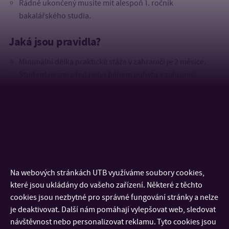
Řádně ukončený musíte mít alespoň 1. ročník
bakalářského studia.
Jaká jsou pravidla?
Minimální délka praktické stáže v zahraničí je 2 měsíce.
Student nesmí před nebo během pobytu v zahraničí
studium na FaME přerušit nebo ukončit.
Student může vycestovat opakovaně, a to v každém stupni
studia (tj. v bakalářském, navazujícím a doktorském)
v maximálním úhrnu 12 měsíců za daný stupeň studia.
Předchozí mobility v daném stupni studia se sčítají.
Kolik peněz dostanu z Erasmus+ grantu?
Na webových stránkách UTB využíváme soubory cookies,
Grant je vyplácen na základě finanční dohody podle
které jsou ukládány do vašeho zařízení. Některé z těchto
cookies jsou nezbytné pro správné fungování stránky a nelze
paušální částky a délky pobytu v zahraničí. Jedná se o
je deaktivovat. Další nám pomáhají vylepšovat web, sledovat
příspěvek na zvýšené životní náklady spojené s pobytem
návštěvnost nebo personalizovat reklamu. Tyto cookies jsou
v zahraničí.