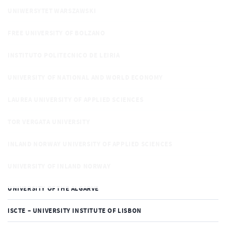
UNIWERSYTET WARSZAWSKI
FREE UNIVERSITY OF BOLZANO
INSTITUTO POLITECNICO DE LEIRIA
UNIVERSITY OF NATIONAL AND WORLD ECONOMY
LAUREA UNIVERSITY OF APPLIED SCIENCES
TOR VERGATA UNIVERSITY
INLAND NORWAY UNIVERSITY OF APPLIED SCIENCES
UNIVERSITY OF INLAND NORWAY
UNIVERSITY OF THE ALGARVE
ISCTE – UNIVERSITY INSTITUTE OF LISBON