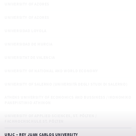
UNIVERSITY OF AZORES
UNIVERSITY OF AZORES
UNIVERSIDAD LOYOLA
UNIVERSIDAD DE MURCIA
UNIVERSITAT DE VALENCIA
UNIVERSITY OF NATIONAL AND WORLD ECONOMY
UNIVERSITY OF SALERNO (UNIVERSITÀ DEGLI STUDI DI SALERNO)
ATHENS UNIVERSITY OF ECONOMICS AND BUSSINESS / IKONOMIKO
PANEPISTIMIO ATHINON
UNIVERSITY OF APPLIED SCIENCES, ST. PÖLTEN /
FACHHOCHSCHULE ST. PÖLTEN
URJC – REY JUAN CARLOS UNIVERSITY