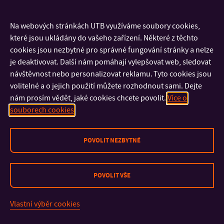
drahý – študenstký výjde tuším okolo 20-30 eur.
Na webových stránkách UTB využíváme soubory cookies,
Jaká je náročnost studia po jazykové stránce?
které jsou ukládány do vašeho zařízení. Některé z těchto
Moja univerzota mala dostatok erasmus študentov, takže
cookies jsou nezbytné pro správné fungování stránky a nelze
švetko bolo v angličtine a bez problémov. Viem ale, tže veľa
je deaktivovat. Další nám pomáhají vylepšovat web, sledovat
mojich kamarátov malo predmety v portugalčine, tak im
návštěvnost nebo personalizovat reklamu. Tyto cookies jsou
učitelia aspoň poskytli materiály v angličtine a test bol tiež
volitelné a o jejich použití můžete rozhodnout sami. Dejte
v angličtine.
nám prosím vědět, jaké cookies chcete povolit.
Více o
souborech cookies
Co vidět? Kam zajít?
Azorské ostrovy (lepšie než Madeira), Národný Park Geres,
POVOLIT NEZBYTNÉ
Aveiro, Braga, Coimbra, Lisbon, celý juh – Faro, Guimaraes,
Nazare.
POVOLIT VŠE
Jak bys hodnotil/a sportovní vyžití v rámci univerzity?
Žiadna podobná informácia sa ku mne nedostala.
Vlastní výběr cookies