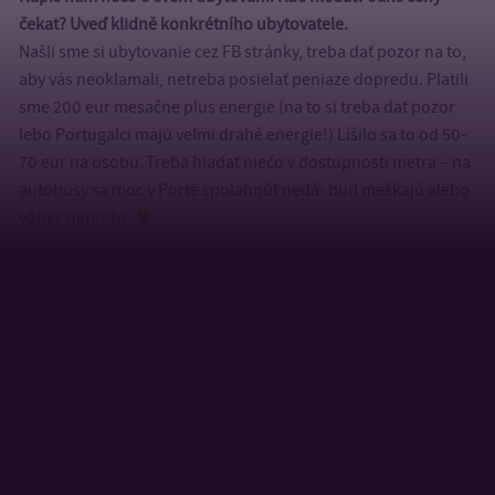
čekat? Uveď klidně konkrétního ubytovatele.
Našli sme si ubytovanie cez FB stránky, treba dať pozor na to,
aby vás neoklamali, netreba posielať peniaze dopredu. Platili
sme 200 eur mesačne plus energie (na to si treba dať pozor
lebo Portugalci majú veľmi drahé energie!) Líšilo sa to od 50-
70 eur na osobu. Treba hladať niečo v dostupnosti metra – na
autobusy sa moc v Porte spolahnúť nedá- bud meškajú alebo
vôbec neprídu.
A jsme u financí. Kolik tam stojí oběd, doprava, běžné
potraviny nebo třeba drink?
Portugalsko je o niečo drahšie ako ČR a SR, no nie o moc.
Univerzita má svoju kantínu, kde sa dá kúpiť obed za 3-4 eurá
a je chutný. Inak bežne v reštaurácií zaplatí človek okolo 10 eur
a za drink záleží va kom ste bare- pokiaľ je to viac študenstký
bar – od 2-5 eur, ak je to niečo viac fancy, pripravte sa na vyššie
ceny. Dá sa kúpiť mesačný lístok na cestovanie, no je celkom