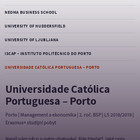
NEOMA BUSINESS SCHOOL
UNIVERSITY OF HUDDERSFIELD
UNIVERSITY OF LJUBLJANA
ISCAP – INSTITUTO POLITÉCNICO DO PORTO
UNIVERSIDADE CATÓLICA PORTUGUESA – PORTO
Universidade Católica
Portuguesa – Porto
Porto | Management a ekonomika | 2. roč. BSP | LS 2018/2019 |
Erasmus+ studijní pobyt
Napiš nám něco o svém ubytování. Kde hledat? Jaké ceny