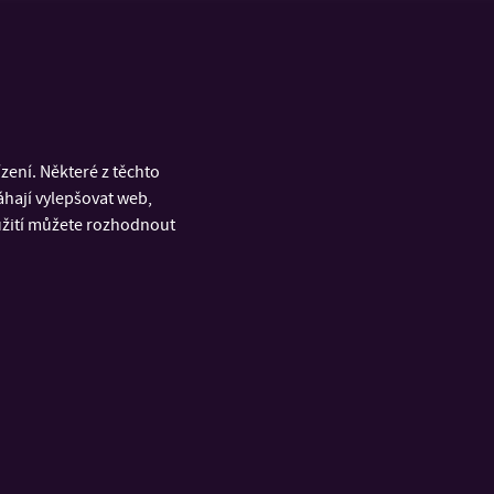
ení. Některé z těchto
áhají vylepšovat web,
oužití můžete rozhodnout