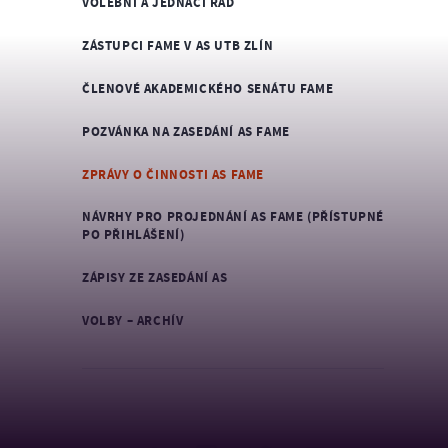
VOLEBNÍ A JEDNACÍ ŘÁD
ZÁSTUPCI FAME V AS UTB ZLÍN
ČLENOVÉ AKADEMICKÉHO SENÁTU FAME
POZVÁNKA NA ZASEDÁNÍ AS FAME
ZPRÁVY O ČINNOSTI AS FAME
NÁVRHY PRO PROJEDNÁNÍ AS FAME (PŘÍSTUPNÉ
PO PŘIHLÁŠENÍ)
ZÁPISY ZE ZASEDÁNÍ AS
VOLBY – ARCHÍV