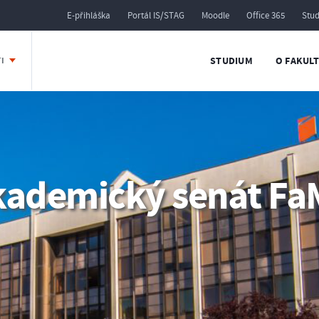
E-přihláška
Portál IS/STAG
Moodle
Office 365
Stu
STUDIUM
O FAKUL
TI
kademický senát Fa