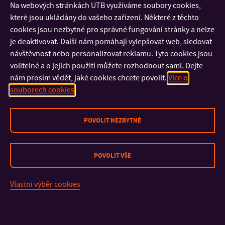
Na webových stránkách UTB využíváme soubory cookies,
Seznamy
které jsou ukládány do vašeho zařízení. Některé z těchto
Přístupné pouze po přihlášení na
Sharepointu FaME
cookies jsou nezbytné pro správné fungování stránky a nelze
je deaktivovat. Další nám pomáhají vylepšovat web, sledovat
návštěvnost nebo personalizovat reklamu. Tyto cookies jsou
Seznam studentů FaME
volitelné a o jejich použití můžete rozhodnout sami. Dejte
nám prosím vědět, jaké cookies chcete povolit.
Více o
souborech cookies
POVOLIT NEZBYTNÉ
POVOLIT VŠE
KONTAKT
Vlastní výběr cookies
DŮLEŽITÉ INFORMACE