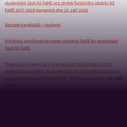
studentské části AS FaME pro zbytek funkčního období AS
FaME 2017-2020 konaných dne 23. září 2020
Seznam kandidátů – studenti
Vyhlášení doplňovacích voleb zástupců FaME do studentské
části AS FaME
Organizační pokyny pro přípravu a průběh doplňovacích
voleb zástupců FaME do studentské části AS FaME pro zbytek
funkčního období AS FaME 2017 – 2020 konaných dne
23. září
2020
NÁVRHOVÝ LÍSTEK
kandidáta pro doplňovací volby zástupců
FaME do studentské části Akademického senátu FaME UTB ve
Zlíně pro zbytek funkčního období AS FaME 2017 – 2020