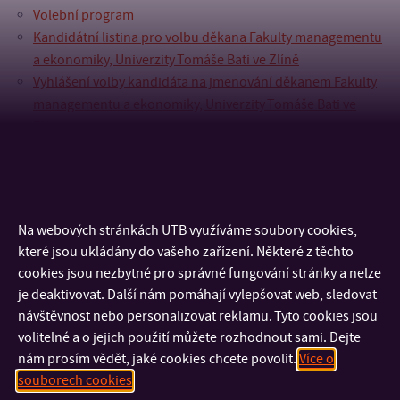
Volební program
Kandidátní listina pro volbu děkana Fakulty managementu
a ekonomiky, Univerzity Tomáše Bati ve Zlíně
Vyhlášení volby kandidáta na jmenování děkanem Fakulty
managementu a ekonomiky, Univerzity Tomáše Bati ve
Zlíně
Návrhový lístek pro návrh kandidáta na jmenování
děkanem FaME UTB ve Zlíně
Proposal of a candidate (Dean’s election) Faculty of
Management and Economics, Tomas Bata University in Zlín
Na webových stránkách UTB využíváme soubory cookies,
které jsou ukládány do vašeho zařízení. Některé z těchto
cookies jsou nezbytné pro správné fungování stránky a nelze
je deaktivovat. Další nám pomáhají vylepšovat web, sledovat
návštěvnost nebo personalizovat reklamu. Tyto cookies jsou
volitelné a o jejich použití můžete rozhodnout sami. Dejte
nám prosím vědět, jaké cookies chcete povolit.
Více o
souborech cookies