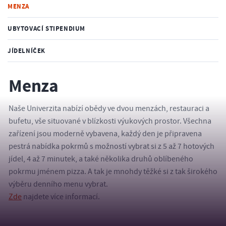
MENZA
UBYTOVACÍ STIPENDIUM
JÍDELNÍČEK
Menza
Naše Univerzita nabízí obědy ve dvou menzách, restauraci a
bufetu, vše situované v blízkosti výukových prostor. Všechna
zařízení jsou moderně vybavena, každý den je připravena
pestrá nabídka pokrmů s možností vybrat si z 5 až 7 hotových
jídel, 4 až 7 minutek, a také několika druhů oblíbeného
pokrmu jménem pizza. A tak je mnohdy těžké si z tak širokého
výběru denního menu vybrat.
Zde
najdete více informací.