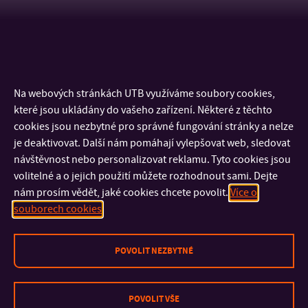
Na webových stránkách UTB využíváme soubory cookies,
které jsou ukládány do vašeho zařízení. Některé z těchto
cookies jsou nezbytné pro správné fungování stránky a nelze
je deaktivovat. Další nám pomáhají vylepšovat web, sledovat
návštěvnost nebo personalizovat reklamu. Tyto cookies jsou
volitelné a o jejich použití můžete rozhodnout sami. Dejte
nám prosím vědět, jaké cookies chcete povolit.
Více o
KONTAKT
souborech cookies
DŮLEŽITÉ INFORMACE
POVOLIT NEZBYTNÉ
FAKULTY A SOUČÁSTI
POVOLIT VŠE