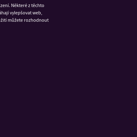
ení. Některé z těchto
áhají vylepšovat web,
oužití můžete rozhodnout
RYCHLÉ ODKAZY
á
Výsledky přijímacího řízení
u a
Výuka FaME – MOODLE
Telefonní seznam
ích
Portál IS/STAG