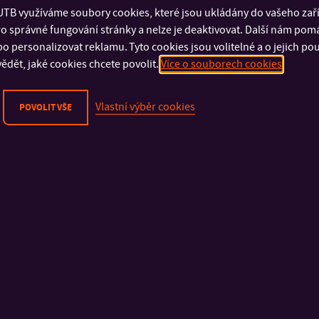
TB využíváme soubory cookies, které jsou ukládány do vašeho zaříz
o správné fungování stránky a nelze je deaktivovat. Další nám pom
o personalizovat reklamu. Tyto cookies jsou volitelné a o jejich p
ědět, jaké cookies chcete povolit.
Více o souborech cookies
Vlastní výběr cookies
POVOLIT VŠE
DŮLEŽITÉ INFORMACE
FAKULTY A SOUČÁSTI
Fyzická bezpečnost
Fakulta technologick
Kybernetická bezpečnost
Fakulta management
Ochrana osobních údajů
ekonomiky
Oznamování porušení práva EU
Fakulta multimediáln