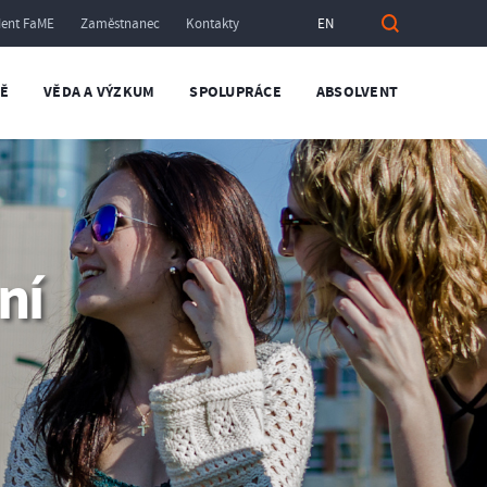
dent FaME
Zaměstnanec
Kontakty
EN
TĚ
VĚDA A VÝZKUM
SPOLUPRÁCE
ABSOLVENT
ní