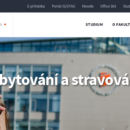
E-přihláška
Portál IS/STAG
Moodle
Office 365
Stu
STUDIUM
O FAKUL
TI
bytování a stravová