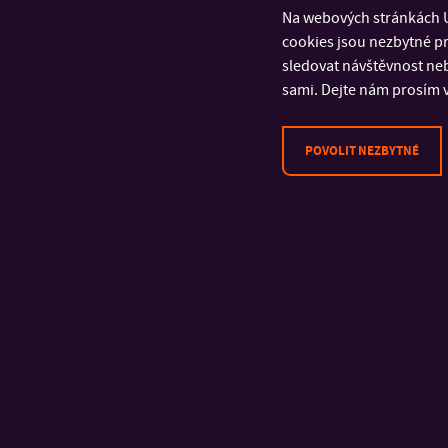
Na webových stránkách U
cookies jsou nezbytné pr
sledovat návštěvnost neb
sami. Dejte nám prosím v
POVOLIT NEZBYTNÉ
KONTAKT
Univerzita Tomáše Bati ve
Zlíně
Fakulta managementu a
ekonomiky