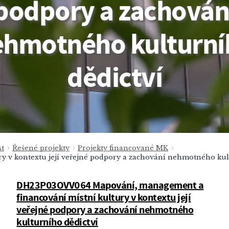
podpory a zachován
ehmotného kulturní
dědictví
t
Řešené projekty
Projekty financované MK
y v kontextu její veřejné podpory a zachování nehmotného kul
DH23P03OVV064 Mapování, management a
financování místní kultury v kontextu její
veřejné podpory a zachování nehmotného
kulturního dědictví