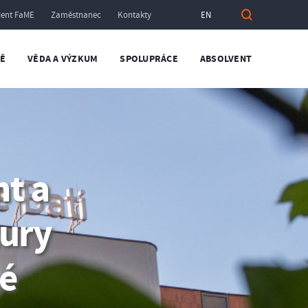
dent FaME
Zaměstnanec
Kontakty
EN
TĚ
VĚDA A VÝZKUM
SPOLUPRÁCE
ABSOLVENT
t a
tury
né