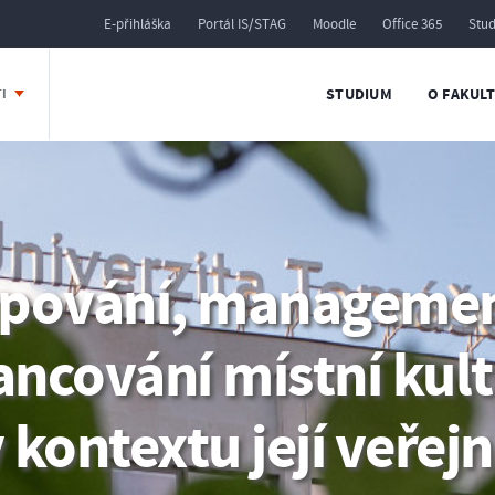
E-přihláška
Portál IS/STAG
Moodle
Office 365
Stu
STUDIUM
O FAKUL
TI
pování, managemen
ancování místní kul
 kontextu její veřej