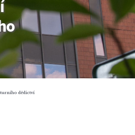
í
ho
turního dědictví