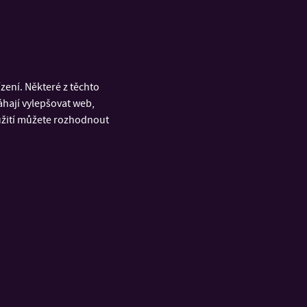
ení. Některé z těchto
áhají vylepšovat web,
oužití můžete rozhodnout