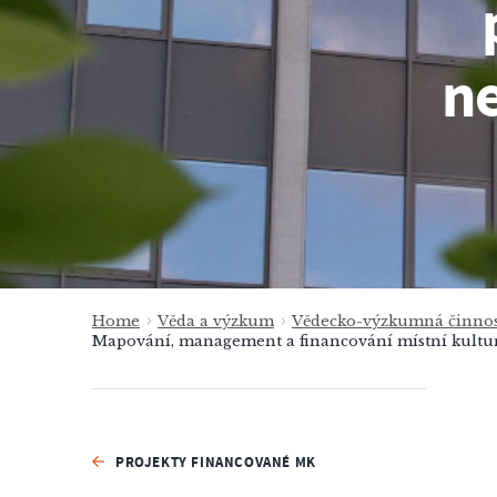
n
Home
Věda a výzkum
Vědecko-výzkumná činnos
Mapování, management a financování místní kultur
PROJEKTY FINANCOVANÉ MK