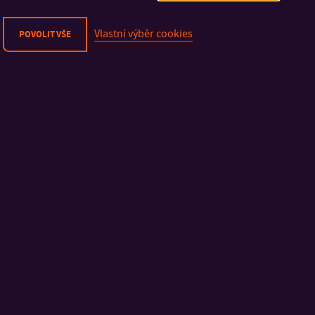
Vlastní výběr cookies
POVOLIT VŠE
00:21
DŮLEŽITÉ INFORMACE
FAKULTY A SOUČÁSTI