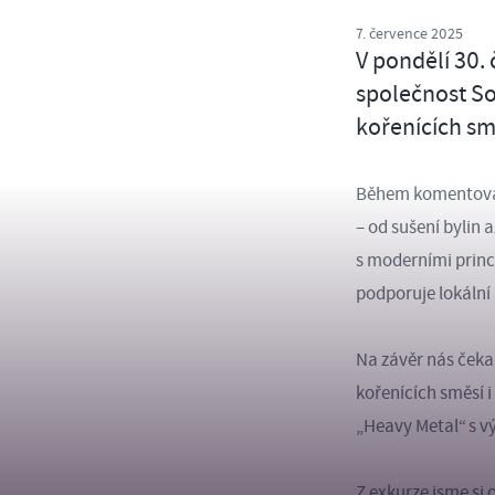
7. července 2025
V pondělí 30.
společnost So
kořenících smě
Během komentované
– od sušení bylin 
s moderními princ
podporuje lokální 
Na závěr nás čeka
kořenících směsí i
„Heavy Metal“ s 
Z exkurze jsme si 