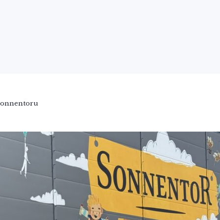
E-přihláška
Portál IS/STAG
Moodle
Office 365
Stu
STUDIUM
O FAKUL
TI
 Sonnentoru