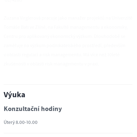
U2/428B
Zuzana Virglerová pracuje jako manažer projektů na Univerzitě
Tomáše Bati ve Zlíně, na Fakultě managementu a ekonomiky,
Centru pro aplikovaný ekonomický výzkum. Dlouhodobě se
zaměřuje na výzkum podnikatelského prostředí, především
v oblasti regulací a risk managementu. Má více než 10leté
zkušenosti v oblasti risk managementu v praxi.
Výuka
Konzultační hodiny
Úterý 8.00-10.00