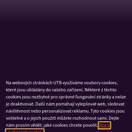
Stáže a studijní pobyty
2015
- BBA INSEEC Lyon and Bordeaux, Francie
2014
– ISCAP – School of Accountng and Aministration of
Porto, Portugalsko
Na webových stránkách UTB využíváme soubory cookies,
které jsou ukládány do vašeho zařízení. Některé z těchto
2014
- Institute of Technology Tralee, Irsko
cookies jsou nezbytné pro správné fungování stránky a nelze
je deaktivovat. Další nám pomáhají vylepšovat web, sledovat
2014
- European University Cyprus, Kypr
návštěvnost nebo personalizovat reklamu. Tyto cookies jsou
volitelné a o jejich použití můžete rozhodnout sami. Dejte
nám prosím vědět, jaké cookies chcete povolit.
Více o
2012:
Universita degli studi di Trento – Faculty of Economics,