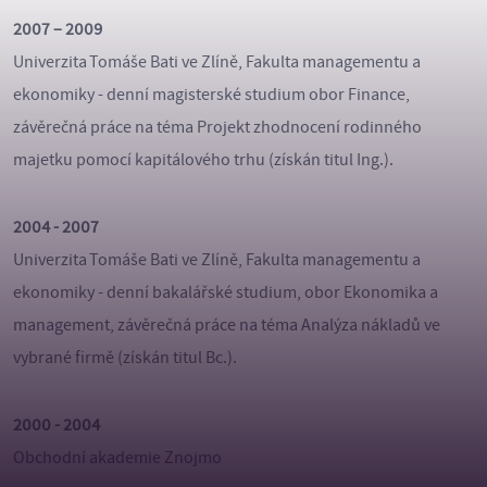
2007 – 2009
Univerzita Tomáše Bati ve Zlíně, Fakulta managementu a
ekonomiky - denní magisterské studium obor Finance,
závěrečná práce na téma Projekt zhodnocení rodinného
majetku pomocí kapitálového trhu (získán titul Ing.).
2004 - 2007
Univerzita Tomáše Bati ve Zlíně, Fakulta managementu a
ekonomiky - denní bakalářské studium, obor Ekonomika a
management, závěrečná práce na téma Analýza nákladů ve
vybrané firmě (získán titul Bc.).
2000 - 2004
Obchodní akademie Znojmo