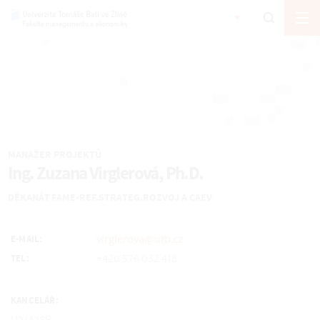
MANAŽER PROJEKTŮ
Ing. Zuzana Virglerová, Ph.D.
DĚKANÁT FAME-REF.STRATEG.ROZVOJ A CAEV
virglerova@utb.cz
E-MAIL:
+420 576 032 418
TEL:
KANCELÁŘ: