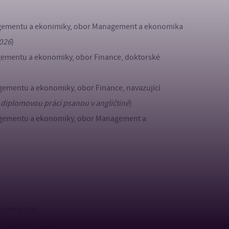
anagementu a ekonimiky, obor Management a ekonomika
2026
)
nagementu a ekonomiky, obor Finance, doktorské
agementu a ekonomiky, obor Finance, navazující
 diplomovou práci psanou v angličtině
)
anagementu a ekonomiky, obor Management a
ýzkumná stáž
iční výzkumná stáž