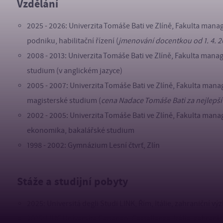
Vzdělání
2025 - 2026: Univerzita Tomáše Bati ve Zlíně, Fakulta m
podniku, habilitační řízení (
jmenování docentkou od 1. 4. 
2008 - 2013: Univerzita Tomáše Bati ve Zlíně, Fakulta ma
studium (v anglickém jazyce)
2005 - 2007: Univerzita Tomáše Bati ve Zlíně, Fakulta man
magisterské studium (
cena Nadace Tomáše Bati za nejlepší
2002 - 2005: Univerzita Tomáše Bati ve Zlíně, Fakulta m
ekonomika, bakalářské studium
1998 - 2002: Gymnázium Lesní čtvrť, Zlín
Stáže a studijní pobyty
2025: Universitá degli Studi LINK, Řím, Itálie, zahraniční v
2015: LIUC Universita Cattaneo, Castellanza, Itálie, zahran