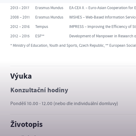
2013 – 2017
Erasmus Mundus
EA-CEA II. – Euro-Asian Cooperation for 
2008 – 2011
Erasmus Mundus
WISHES – Web-Based Information Service
2012 – 2016
Tempus
IMPRESS – Improving the Efficiency of S
2012 – 2015
ESF**
Development of Manpower in Research of
* Ministry of Education, Youth and Sports, Czech Republic,
** European Socia
Výuka
Konzultační hodiny
Pondělí 10.00 - 12.00 (nebo dle individuální domluvy)
Životopis