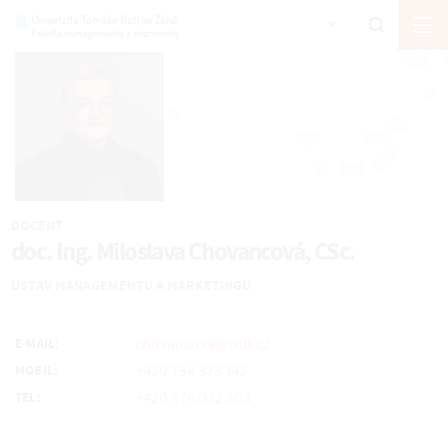
DOCENT
doc. Ing. Miloslava Chovancová, CSc.
ÚSTAV MANAGEMENTU A MARKETINGU
chovancova@utb.cz
E-MAIL:
+420 734 873 742
MOBIL:
+420 576 032 303
TEL: