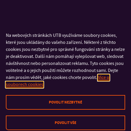
Průběh zaměstnání
1998 – dosud: FaME UTB Zlíně, docent
1997 – 1998: KYOCERA GROUP, AVX Czech Republic, s.r.o., Uh.
Na webových stránkách UTB využíváme soubory cookies,
Hradiště, vedoucí personálního oddělení
které jsou ukládány do vašeho zařízení. Některé z těchto
cookies jsou nezbytné pro správné fungování stránky a nelze
1995 – 1996: Evropský polytechnický institut Kunovice,
je deaktivovat. Další nám pomáhají vylepšovat web, sledovat
odborná asistentka
návštěvnost nebo personalizovat reklamu. Tyto cookies jsou
1990 – 1995: SZTŠ Staré Město u Uherského Hradiště,
volitelné a o jejich použití můžete rozhodnout sami. Dejte
středoškolská učitelka
nám prosím vědět, jaké cookies chcete povolit.
Více o
souborech cookies
1979 – 1990: Agrochemický podnik, Staré Město u Uh.
Hradiště, projektant
POVOLIT NEZBYTNÉ
1976 – 1979: Mendelova univerzita v Brně, Fakulta
agronomická, asistentka
POVOLIT VŠE