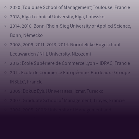
2020, Toulouse School of Management; Toulouse, Francie
2018, Riga Technical University, Riga, Lotyšsko
2014, 2016: Bonn-Rhein-Sieg University of Applied Science,
Bonn, Německo
2008, 2009, 2011, 2013, 2014: Noordelijke Hogeschool
Leeuwarden / NHL University, Nizozemí
2012: Ecole Supériere de Commerce Lyon – IDRAC, Francie
2011: Ecole de Commerce Européenne Bordeaux - Groupe
INSEEC, Francie
2009: Dokuz Eylul Universitesi, Izmir, Turecko
2007: Graduate School of Management; Troyes, Francie
2004, 2005, 2006: University of Management and
Marketing; Sosnowiec, Polsko
2005: African Venture Capital Association; Mombasa, Kenya