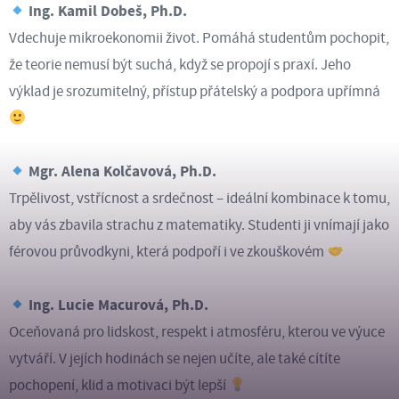
Ing. Kamil Dobeš, Ph.D.
Vdechuje mikroekonomii život. Pomáhá studentům pochopit,
že teorie nemusí být suchá, když se propojí s praxí. Jeho
výklad je srozumitelný, přístup přátelský a podpora upřímná
Mgr. Alena Kolčavová, Ph.D.
Trpělivost, vstřícnost a srdečnost – ideální kombinace k tomu,
aby vás zbavila strachu z matematiky. Studenti ji vnímají jako
férovou průvodkyni, která podpoří i ve zkouškovém
Ing. Lucie Macurová, Ph.D.
Oceňovaná pro lidskost, respekt i atmosféru, kterou ve výuce
vytváří. V jejích hodinách se nejen učíte, ale také cítíte
pochopení, klid a motivaci být lepší