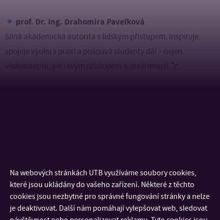
prof. Dr. Ing. Drahomíra Pavelková
Silná akademická autorita s lidským přístupem. Inspiruje,
spojuje výuku s praxí a posouvá studenty dál – nejen
vědomostmi, ale i svým přístupem a otevřeností
Ing. Lucie Tomancová, Ph.D.
Pedagožka, která vás vidí jako člověka, ne jako číslo ve
STAGu. Dává prostor k růstu, přináší nové výzvy a otevírá
dveře tam, kde byste je možná sami nehledali
Na webových stránkách UTB využíváme soubory cookies,
které jsou ukládány do vašeho zařízení. Některé z těchto
Kdy?
Od 2. do 8. června 2025
cookies jsou nezbytné pro správné fungování stránky a nelze
Kde?
Na
volby.utb.cz
je deaktivovat. Další nám pomáhají vylepšovat web, sledovat
Jak?
Každý student (Bc., Mgr., Ph.D., prezenčně i