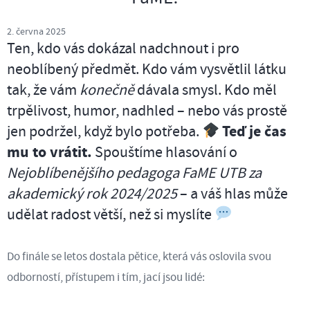
2. června 2025
Ten, kdo vás dokázal nadchnout i pro
neoblíbený předmět. Kdo vám vysvětlil látku
tak, že vám
konečně
dávala smysl. Kdo měl
trpělivost, humor, nadhled – nebo vás prostě
jen podržel, když bylo potřeba.
Teď je čas
mu to vrátit.
Spouštíme hlasování o
Nejoblíbenějšího pedagoga FaME UTB za
akademický rok 2024/2025
– a váš hlas může
udělat radost větší, než si myslíte
Do finále se letos dostala pětice, která vás oslovila svou
odborností, přístupem i tím, jací jsou lidé: