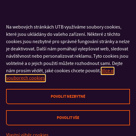
odpovědnému podnikání. Dá se očekávat, že v příštích
letech se jeho aktivity budou stále více opírat o umělou
inteligenci a chytré systémy, které přinesou další rozvoj
Na webových stránkách UTB využíváme soubory cookies,
nejen průmyslu, ale i vzdělávání
,“ uvedl prof. Ing. David
které jsou ukládány do vašeho zařízení. Některé z těchto
Tuček, Ph.D., proděkan pro strategický rozvoj FAME
cookies jsou nezbytné pro správné fungování stránky a nelze
je deaktivovat. Další nám pomáhají vylepšovat web, sledovat
UTB.
návštěvnost nebo personalizovat reklamu. Tyto cookies jsou
volitelné a o jejich použití můžete rozhodnout sami. Dejte
nám prosím vědět, jaké cookies chcete povolit.
Více o
Amazon i
Vedle průmyslových inovací klade společnost
souborech cookies
důraz na udržitelnost
– investice do elektromobility, zelené
infrastruktury a budov s certifikací BREEAM jsou jasným
POVOLIT NEZBYTNÉ
krokem směrem k cíli net zero carbon do roku 2040.
POVOLIT VŠE
Vlastní výběr cookies