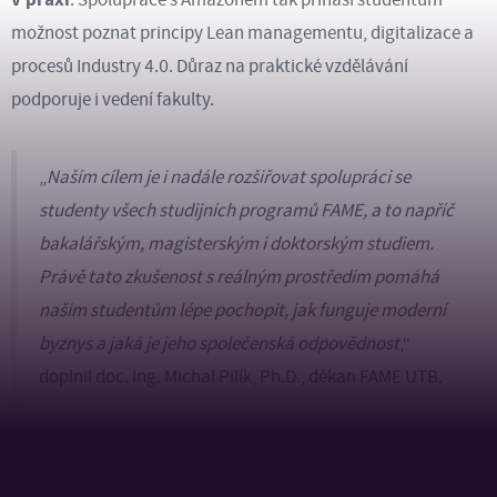
možnost poznat principy Lean managementu, digitalizace a
procesů Industry 4.0. Důraz na praktické vzdělávání
podporuje i vedení fakulty.
„
Naším cílem je i nadále rozšiřovat spolupráci se
studenty všech studijních programů FAME, a to napříč
bakalářským, magisterským i doktorským studiem.
Právě tato zkušenost s reálným prostředím pomáhá
našim studentům lépe pochopit, jak funguje moderní
byznys a jaká je jeho společenská odpovědnost
,“
doplnil doc. Ing. Michal Pilík, Ph.D., děkan FAME UTB.
„
Amazon dlouhodobě ukazuje, že směřuje nejen
k technologické dokonalosti, ale také k udržitelnosti a