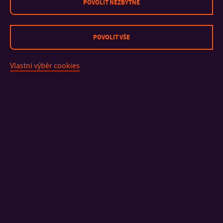
POVOLIT NEZBYTNÉ
Průběh zaměstnání
POVOLIT VŠE
2017–dosud: UTB FaME Zlín, asistent/odborný asistent
2014–2015: UTB FaME Zlín, Centrum aplikovaného
Vlastní výběr cookies
ekonomického výzkumu, projektový manažer
Členství v organizacích
Regional Studies Association (RSA)