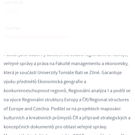
KANCELÁŘ:
U2/333
TWITTER:
https://twitter.com/lukasdanko
Působí jako odborný asistent na Ústavu regionálního rozvoje,
veřejné správy a práva na Fakultě managementu a ekonomiky,
která je součástí Univerzity Tomáše Bati ve Zlíně. Garantuje
výuku předmětů Ekonomická geografie a
konkurenceschopnost regionů, Regionální analýza 1 a podílí se
na výuce Regionální struktury Evropy a ČR/Regional structures
of Europe and Czechia. Podílel se na projektech mapování
kulturních a kreativních průmyslů ČR a přípravě strategických a
koncepčních dokumentů pro oblast veřejné správy.