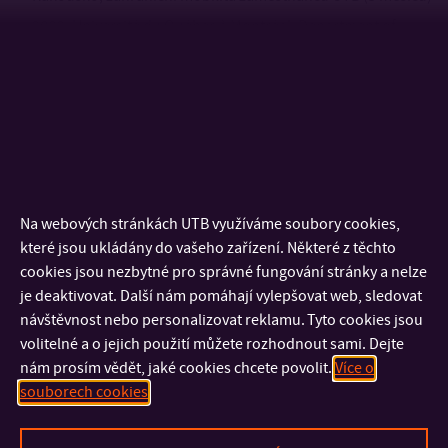
2022: Université du Québec à Montréal, Department of
Urban Studies (1 měsíc)
2022: Vilniustech, Faculty of Creative Industries,
přednášející v rámci programu Erasmus
2021: University of Economics in Bratislava, Slovensko,
Short term scientific mission (1 měsíc)
2018-2019: Vienna University of Economics and Business,
Na webových stránkách UTB využíváme soubory cookies,
Rakousko, post-doc research mobility programme (6
které jsou ukládány do vašeho zařízení. Některé z těchto
měsíců)
cookies jsou nezbytné pro správné fungování stránky a nelze
2016: Vienna University of Economics and Business,
je deaktivovat. Další nám pomáhají vylepšovat web, sledovat
návštěvnost nebo personalizovat reklamu. Tyto cookies jsou
Rakousko, dlouhodobá stáž v rámci doktorského studia (1
volitelné a o jejich použití můžete rozhodnout sami. Dejte
semestr), program AKTION ČR-AT
nám prosím vědět, jaké cookies chcete povolit.
Více o
2015: Vienna University of Economics and Business,
souborech cookies
Rakousko, krátkodobá stáž, Projekt OPVK UTB