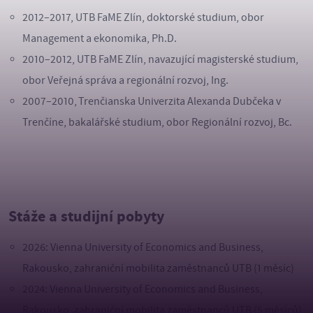
2012–2017, UTB FaME Zlín, doktorské studium, obor
Management a ekonomika, Ph.D.
2010–2012, UTB FaME Zlín, navazující magisterské studium,
obor Veřejná správa a regionální rozvoj, Ing.
2007–2010, Trenčianska Univerzita Alexanda Dubčeka v
Trenčíne, bakalářské studium, obor Regionální rozvoj, Bc.
Stáže a studijní pobyty
2026: Vienna University of Economics and Business,
Rakousko, zahraniční mobilita zaměstnanců UTB (1 měsíc)
2024: Vienna University of Economics and Business,
Rakousko, zahraniční mobilita zaměstnanců UTB (5 měsíců)